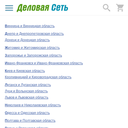
В
инница и Винницкая область
Д
непр и Днепропетровская область
Донецк и Донецкая область
Ж
итомир и Житомирская область
З
апорожье и Запорожская область
И
вано-Франковск и Ивано-Франковская область
К
иев и Киевская область
Кропивницкий и Кировоградская область
Л
уганск и Луганская область
Луцк и Волынская область
Львов и Львовская область
Н
иколаев и Николаевская область
О
десса и Одесская область
П
олтава и Полтавская область