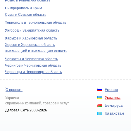
Р
овно и Ровенская область
С
имферополь и Крым
Сумы и Сумская область
Т
ернополь и Тернопольская область
У
жгород и Закарпатская область
Х
арьков и Харьковская область
Херсон и Херсонская область
Хмельницкий и Хмельницкая область
Ч
еркассы и Черкасская область
Чернигов и Черниговская область
Черновцы и Черновицкая область
Россия
О проекте
Украина
Украина
справочник компаний, товаров и услуг
Беларусь
Деловая Сеть 2008-2026
Казахстан